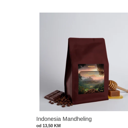
Indonesia
Mandheling
Indonesia Mandheling
Standardna
od 13,50 KM