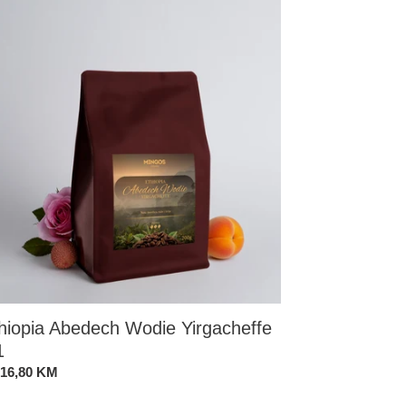
edech
die
gacheffe
hiopia Abedech Wodie Yirgacheffe
1
andardna
 16,80 KM
ena