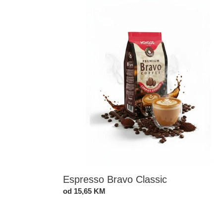
Bravo
Classic
Espresso Bravo Classic
Standardna
od 15,65 KM
cijena