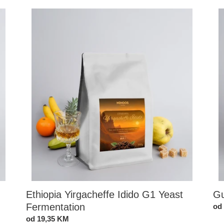
Ethiopia
Gu
Yirgacheffe
Jab
Idido
Uni
G1
Can
Yeast
Fermentation
Ethiopia Yirgacheffe Idido G1 Yeast
Gu
Fermentation
St
od
cij
Standardna
od 19,35 KM