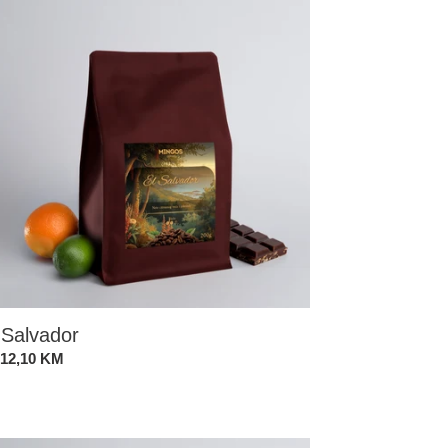
 Salvador
andardna
 12,10 KM
ena
iopia