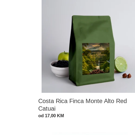
Finca
Monte
Alto
Red
Catuai
Costa Rica Finca Monte Alto Red
Catuai
Standardna
od 17,00 KM
cijena
Espresso