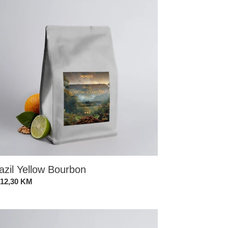
urbon
azil Yellow Bourbon
andardna
 12,30 KM
ena
vador