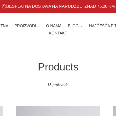
📦BESPLATNA DOSTAVA NA NARUDŽBE IZNAD 75,00 KM
ETNA
PROIZVODI
O NAMA
BLOG
NAJČEŠĆA PI
KONTAKT
K
Products
o
18 proizvoda
l
e
Brazil
Bra
Eagle
Yel