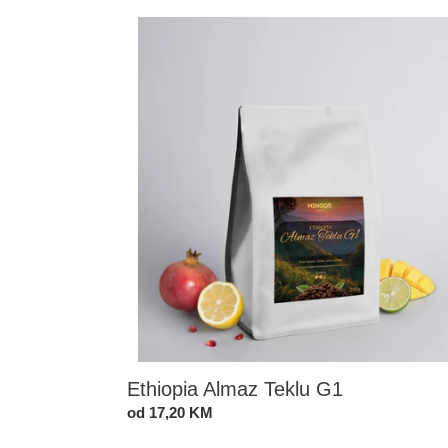
Ethiopia
Almaz
Teklu
G1
Ethiopia Almaz Teklu G1
Standardna
od 17,20 KM
cijena