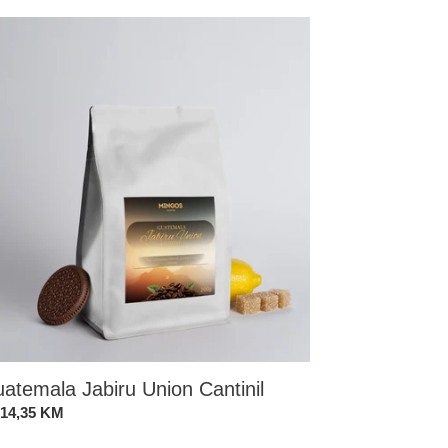
atemala
iru
on
tinil
atemala Jabiru Union Cantinil
andardna
 14,35 KM
ena