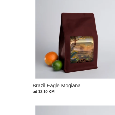
Mogiana
Brazil Eagle Mogiana
Standardna
od 12,10 KM
cijena
Costa
Rica