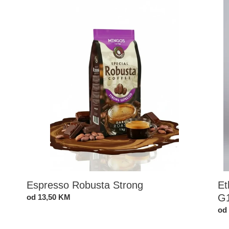
Robusta
Ab
Strong
Wo
Yir
G1
Espresso Robusta Strong
Et
G
Standardna
od 13,50 KM
cijena
St
od
cij