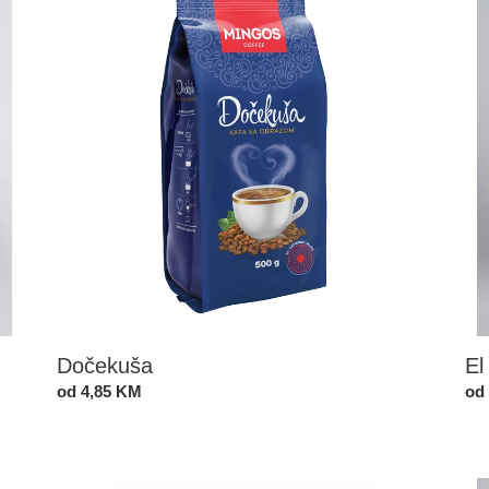
Dočekuša
El
Standardna
od 4,85 KM
St
od
cijena
cij
Espresso
Eth