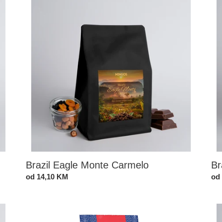
k
Monte
Bo
c
Carmelo
i
j
a
:
Brazil Eagle Monte Carmelo
Br
Standardna
od 14,10 KM
St
od
cijena
cij
Dočekuša
El
Sal