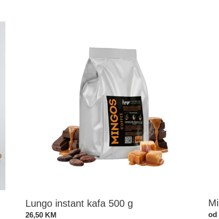
cijena
Lungo
Mi
instant
Do
kafa
500
g
Mi
Lungo instant kafa 500 g
St
od
Standardna
26,50 KM