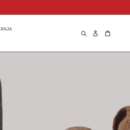
TANJA
Pretraži
Prijavi se
Košarica