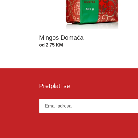
Mingos Domaća
Standardna
od 2,75 KM
cijena
Pretplati se