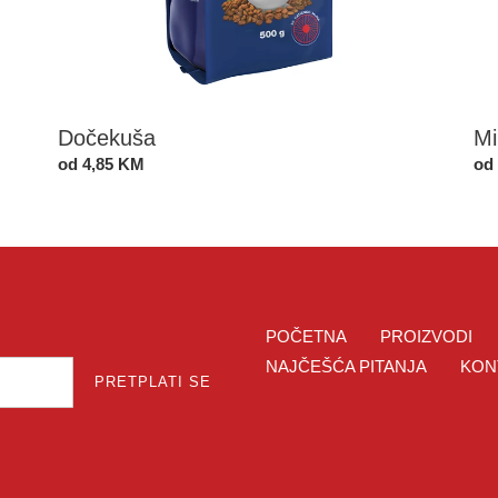
Dočekuša
Mi
Standardna
od 4,85 KM
St
od
cijena
cij
POČETNA
PROIZVODI
NAJČEŠĆA PITANJA
KON
PRETPLATI SE