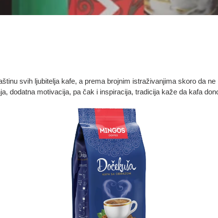
e
k
c
i
tinu svih ljubitelja kafe, a prema brojnim istraživanjima skoro da ne
j
 dodatna motivacija, pa čak i inspiracija, tradicija kaže da kafa don
Dočekuša
Mi
a
Fin
: