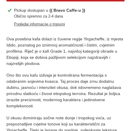
Dodavanje
Pickup dostupan u
{{ Bravo Caffe-u }}
proizvoda
Obično spremno za 2-4 dana
u
Pogledaj informacije o trgovini
korpu
Ova posebna kafa dolazi iz čuvene regije Yirgacheffe, iz mjesta
Idido, poznatog po iznimnoj aromatičnosti i čistim, cvjetnim
profilima. Riječ je o kafi Grade 1, najvišoj kategoriji obrade u
Etiopiji, koja se dobiva pažljivom selekcijom najzdravijih i
najzrelijih plodova.
Ono što ovu kafu izdvaja je kontrolirana fermentacija s
odabranim sojevima kvasca. Taj proces daje zrnu dodatnu
dubinu, jasnoću i intenzitet okusa, dok istovremeno naglašava
prirodnu slatkoću i živost etiopskog terroira. Rezultat je šoljica
izrazite preciznosti, modernog karaktera i jedinstvene
kompleksnosti.
U okusu dominiraju sočne note dunje i tropskog voća, uz
prepoznatljive cvjetne tonove koji su karakteristični za
Yirgacheffe. Tijelo je lagane do srednje, svilenkaste teksture,