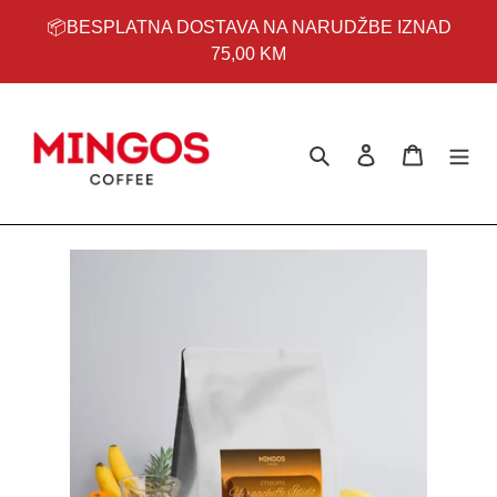
Preskoči
📦BESPLATNA DOSTAVA NA NARUDŽBE IZNAD
na
75,00 KM
sadržaj
Pretraži
Prijavi se
Košarica