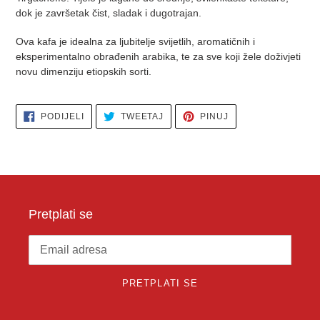
dok je završetak čist, sladak i dugotrajan.
Ova kafa je idealna za ljubitelje svijetlih, aromatičnih i
eksperimentalno obrađenih arabika, te za sve koji žele doživjeti
novu dimenziju etiopskih sorti.
PODIJELI
PODIJELI
PODIJELI
PODIJELI
TWEETAJ
PINUJ
NA
NA
NA
FACEBOOK
TWITTERU
PINTERESTU
Pretplati se
PRETPLATI SE