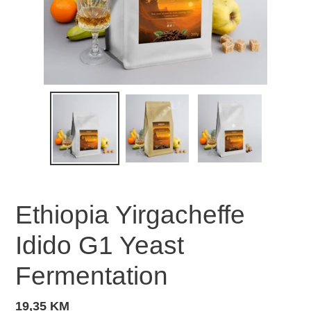
Ethiopia Yirgacheffe
Idido G1 Yeast
Fermentation
Standardna
19,35 KM