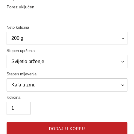
cijena
Porez uključen
Neto količina
Stepen uprženja
Stepen mljevenja
Količina
DODAJ U KORPU