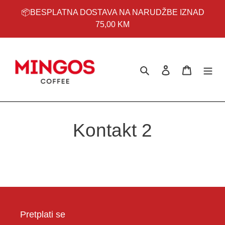
Preskoči
📦BESPLATNA DOSTAVA NA NARUDŽBE IZNAD
na
75,00 KM
sadržaj
Pretraži
Prijavi se
Košarica
Kontakt 2
Pretplati se